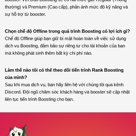
thường) và Premium (Cao cấp), phản ánh mức độ kỹ năng và 
sự hỗ trợ từ booster.
Chọn chế độ Offline trong quá trình Boosting có lợi ích gì?
Chế độ Offline giúp bạn giữ bí mật hoàn toàn về việc sử dụng 
dịch vụ Boosting, đảm bảo sự riêng tư cho tài khoản của bạn 
mà không phát sinh thêm bất kỳ chi phí nào.
Làm thế nào tôi có thể theo dõi tiến trình Rank Boosting 
của mình?
Sau khi mua dịch vụ, bạn hãy liên hệ với chúng tôi qua kênh 
Discord. Đội ngũ chăm sóc khách hàng và booster sẽ cập nhật 
liên tục tiến trình Boosting cho bạn.