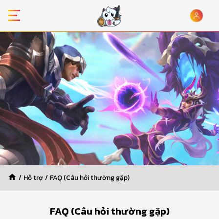
home
/
Hỗ trợ
/
FAQ (Câu hỏi thường gặp)
FAQ (Câu hỏi thường gặp)