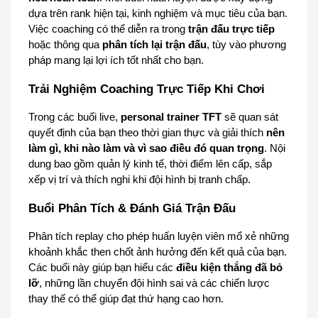
dựa trên rank hiện tại, kinh nghiệm và mục tiêu của bạn. 
Việc coaching có thể diễn ra trong 
trận đấu trực tiếp
hoặc thông qua 
phân tích lại trận đấu
, tùy vào phương 
pháp mang lại lợi ích tốt nhất cho bạn.
Trải Nghiệm Coaching Trực Tiếp Khi Chơi
Trong các buổi live, 
personal trainer TFT
 sẽ quan sát 
quyết định của bạn theo thời gian thực và giải thích 
nên 
làm gì, khi nào làm và vì sao điều đó quan trọng
. Nội 
dung bao gồm quản lý kinh tế, thời điểm lên cấp, sắp 
xếp vị trí và thích nghi khi đội hình bị tranh chấp.
Buổi Phân Tích & Đánh Giá Trận Đấu
Phân tích replay cho phép huấn luyện viên mổ xẻ những 
khoảnh khắc then chốt ảnh hưởng đến kết quả của bạn. 
Các buổi này giúp bạn hiểu các 
điều kiện thắng đã bỏ 
lỡ
, những lần chuyển đội hình sai và các chiến lược 
thay thế có thể giúp đạt thứ hạng cao hơn.