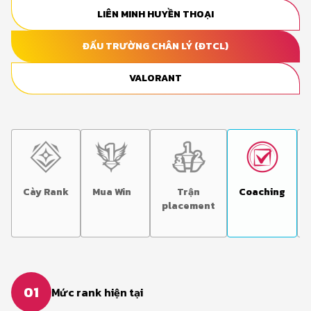
LIÊN MINH HUYỀN THOẠI
ĐẤU TRƯỜNG CHÂN LÝ (ĐTCL)
VALORANT
Cày Rank
Mua Win
Trận
Coaching
placement
01
Mức rank hiện tại