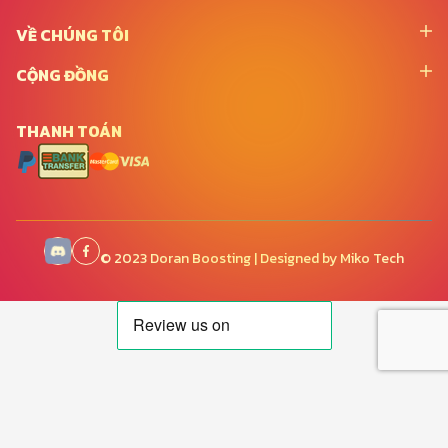
VỀ CHÚNG TÔI
CỘNG ĐỒNG
THANH TOÁN
© 2023 Doran Boosting | Designed by Miko Tech