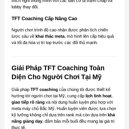
thích nghi thông minh với các bàn cờ bị tranh chấp và 
lobby thay đổi.
TFT Coaching Cấp Nâng Cao
Người chơi trình độ cao nhận được phân tích chiến 
lược sâu về 
khai thác meta
, mô hình lên cấp hiệu quả 
và tối đa hóa vị trí top trước các đối thủ mạnh.
Giải Pháp TFT Coaching Toàn 
Diện Cho Người Chơi Tại Mỹ
Giải pháp 
TFT coaching
 của chúng tôi được thiết kế 
hướng tới người chơi tại Mỹ, cung cấp 
lịch linh hoạt
, 
giao tiếp rõ ràng
 và nội dung huấn luyện phù hợp với 
meta máy chủ Bắc Mỹ. Huấn luyện viên được lựa chọn 
kỹ lưỡng không chỉ dựa trên rank mà còn dựa trên 
khả 
năng giảng dạy
, đảm bảo mỗi buổi đều mang lại giá trị 
thực tế.