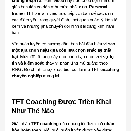
không nhận ra
. Xem video hay sao chép đội hình chỉ 
giúp bạn tiến xa đến một mức nhất định. 
Personal 
trainer TFT
 sẽ làm việc trực tiếp với bạn để xác định 
các điểm yếu trong quyết định, thói quen quản lý kinh tế 
kém và những pha chuyển đội hình sai đang kìm hãm 
bạn.
Với huấn luyện có hướng dẫn, bạn bắt đầu hiểu 
vì sao 
một lựa chọn hiệu quả còn lựa chọn khác lại thất 
bại
. Mức độ rõ ràng này cho phép bạn chơi với 
sự tự 
tin và kiểm soát
, thay vì phản ứng mù quáng theo 
RNG. Đó chính là sự khác biệt cốt lõi mà 
TFT coaching 
chuyên nghiệp
 mang lại.
TFT Coaching Được Triển Khai 
Như Thế Nào
Giải pháp 
TFT coaching
 của chúng tôi được 
cá nhân 
hóa hoàn toàn
. Mỗi buổi huấn luyện được xây dựng 